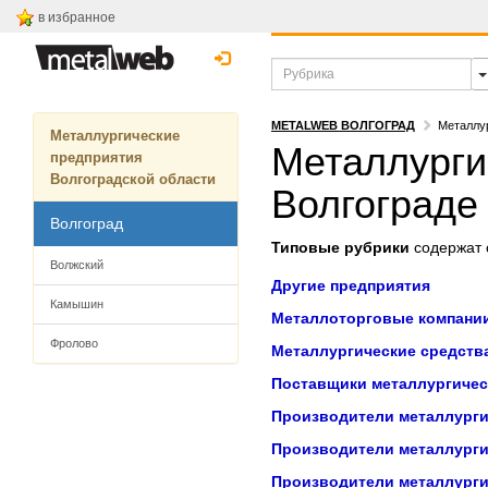
в избранное
METALWEB ВОЛГОГРАД
Металлур
Металлургические
Металлурги
предприятия
Волгоградской области
Волгограде
Волгоград
Типовые рубрики
содержат с
Волжский
Другие предприятия
Камышин
Металлоторговые компани
Фролово
Металлургические средств
Поставщики металлургичес
Производители металлурги
Производители металлурги
Производители металлурги