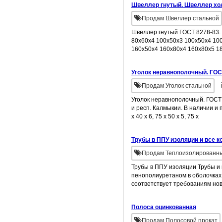
Швеллер гнутый. Швеллер хо
Продам Швеллер стальной
Швеллер гнутый ГОСТ 8278-83. 
80х60х4 100х50х3 100х50х4 100
160х50х4 160х80х4 160х80х5 1
Уголок неравнополочный. ГОС
Продам Уголок стальной
Уголок неравнополочный. ГОСТ 8
и респ. Калмыкии. В наличии и п
х 40 х 6, 75 х 50 х 5, 75 х
Трубы в ППУ изоляции и все 
Продам Теплоизолированн
Трубы в ППУ изоляции Трубы 
пенополиуретаном в оболочках
соответствует требованиям но
Полоса оцинкованная
Продам Полосовой прокат