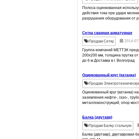
Полоса оцинкованная использу
действия тока при ударе молни
разрушения оборудования от р
Сетка сварная арматурная
2014-07
Продам Сетку
Группа компаний МЕТТЭК предла
200х200 мм, толщина прутка от 4
до 6 м Доставка в г. Волгоград
Оцинкованный круг (катанка)
Продам Электротехническую
Оцинкованный круг (катанка) 
заземления нефте-, газо-, тру
металлоконструкций, опор мосто
Балка (двутавр)
Продам Балку стальную
Балка (двутавр), двутавровая бал