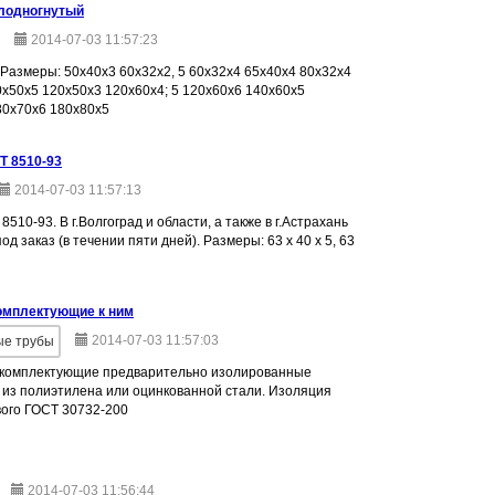
лодногнутый
2014-07-03 11:57:23
Размеры: 50х40х3 60х32х2, 5 60х32х4 65х40х4 80х32х4
х50х5 120х50х3 120х60х4; 5 120х60х6 140х60х5
80х70х6 180х80х5
Т 8510-93
2014-07-03 11:57:13
510-93. В г.Волгоград и области, а также в г.Астрахань
од заказ (в течении пяти дней). Размеры: 63 х 40 х 5, 63
комплектующие к ним
2014-07-03 11:57:03
ые трубы
и комплектующие предварительно изолированные
 из полиэтилена или оцинкованной стали. Изоляция
вого ГОСТ 30732-200
2014-07-03 11:56:44