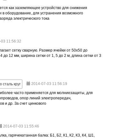
ется как заземляющее устройство для снижения
и в оборудование, для устранения возможного
азряда электрического тока
-03 11:56:32
гает сетку сварную. Размер ячейки от 50х50 до
 до 12 мм, ширина сетки от 1, 5 до 2 м, длина сетки от 3
2014-07-03 11:56:19
 сталь круг
наиболее часто применяется для молниезащиты, для
бопроводов, опор линий электропередач,
в и др. За счет цинкового
2014-07-03 11:55:46
ка, гарячекатанная балка: Б1, Б2, К1, К2, К3, К4, Ш1,