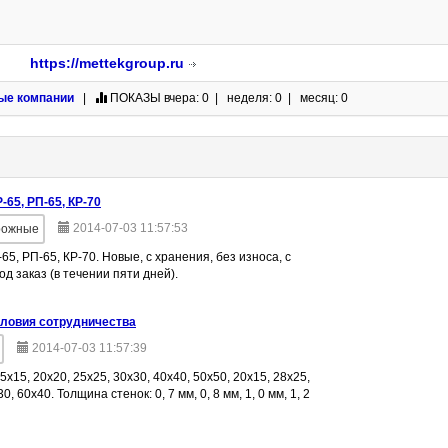
https://mettekgroup.ru
ые компании
|
ПОКАЗЫ
вчера: 0 | неделя: 0 | месяц: 0
Р-65, РП-65, КР-70
2014-07-03 11:57:53
рожные
-65, РП-65, КР-70. Новые, с хранения, без износа, с
од заказ (в течении пяти дней).
словия сотрудничества
2014-07-03 11:57:39
15, 20х20, 25х25, 30х30, 40х40, 50х50, 20х15, 28х25,
, 60х40. Толщина стенок: 0, 7 мм, 0, 8 мм, 1, 0 мм, 1, 2