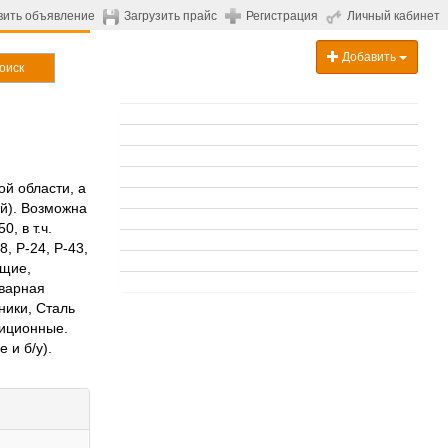
вить объявление
Загрузить прайс
Регистрация
Личный кабинет
Добавить
оиск
ой области, а
ей). Возможна
, в т.ч.
, Р-24, Р-43,
ющие,
сварная
ники, Сталь
диционные.
 и б/у).