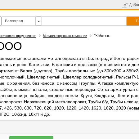
Доба
П
ргические предприятия
Металлоторговые компании
ГК Меттэк
 ООО
нимается поставками металлопроката в г.Волгоград и Волгоградск
трахань и респ. Калмыкии. В наличии и под заказ (в течении пяти дн
ортамент: Балка (двутавр), Трубы профильные (до 300х300 и 350х250
внополочный, Швеллер гнутый, Швеллер холодногнутый. Рельсы Р-18
ые, с хранения, без износа, с износом I группы. А также комплекту
 шайбы, клеммы, шпалы, стрелочные переводы. Сетка арматурная 
ллочерепица, сайдинг, сэндви-панели. Круги, Квадраты, Шестигран
аллопрокат, Нержавеющий металлопрокат, Трубы б/у, Трубы некон
426, 530, 630, 720, 820, 1020, 1220, 1420, 1620, 1820, 2020 (новые
9Г2С, 10хснд, 18хгт и др.