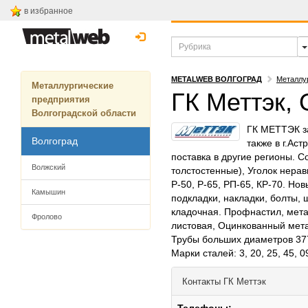
в избранное
METALWEB ВОЛГОГРАД
Металлу
Металлургические
ГК Меттэк,
предприятия
Волгоградской области
ГК МЕТТЭК за
Волгоград
также в г.Ас
поставка в другие регионы. С
Волжский
толстостенные), Уголок нера
Р-50, Р-65, РП-65, КР-70. Нов
Камышин
подкладки, накладки, болты,
кладочная. Профнастил, мета
Фролово
листовая, Оцинкованный мет
Трубы больших диаметров 377, 
Марки сталей: 3, 20, 25, 45, 0
Контакты
ГК Меттэк