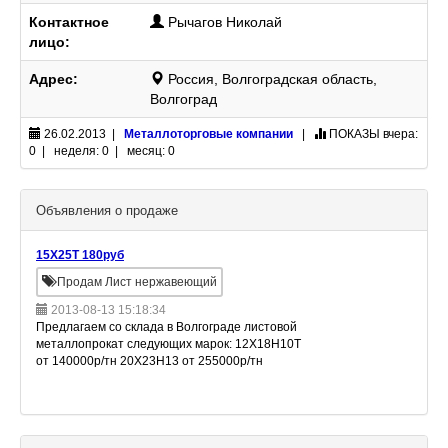
Контактное
Рычагов Николай
лицо:
Адрес:
Россия, Волгоградская область,
Волгоград
26.02.2013 |
Металлоторговые компании
|
ПОКАЗЫ
вчера:
0 | неделя: 0 | месяц: 0
Объявления о продаже
15Х25Т 180руб
Продам Лист нержавеющий
2013-08-13 15:18:34
Предлагаем со склада в Волгограде листовой
металлопрокат следующих марок: 12Х18Н10Т
от 140000р/тн 20Х23Н13 от 255000р/тн
20Х23Н18 от 265000р/тн 20Х20Н14С2 от
295000р/тн 15Х25Т от 180000р/тн 15Х