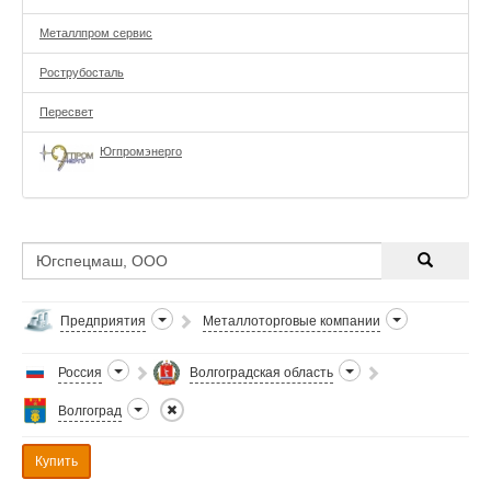
Металлпром сервис
Рострубосталь
Пересвет
Югпромэнерго
Предприятия
Металлоторговые компании
Россия
Волгоградская область
Волгоград
Купить