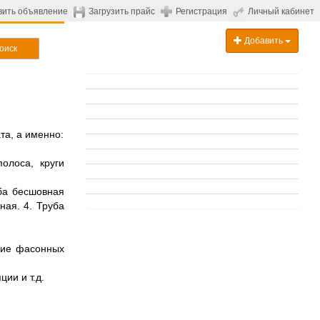
вить объявление
Загрузить прайс
Регистрация
Личный кабинет
Добавить
оиск
а, а именно:
олоса, круги
уба бесшовная
ная. 4. Труба
ние фасонных
ии и т.д.