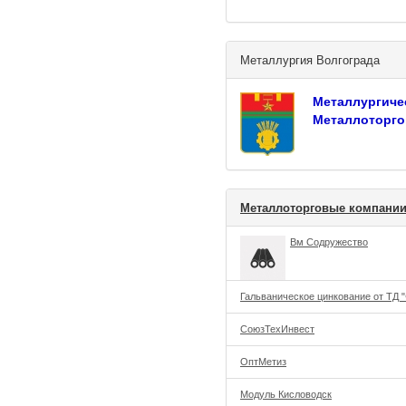
Металлургия Волгограда
Металлургиче
Металлоторго
Металлоторговые компании
Вм Содружество
Гальваническое цинкование от ТД 
СоюзТехИнвест
ОптМетиз
Модуль Кисловодск