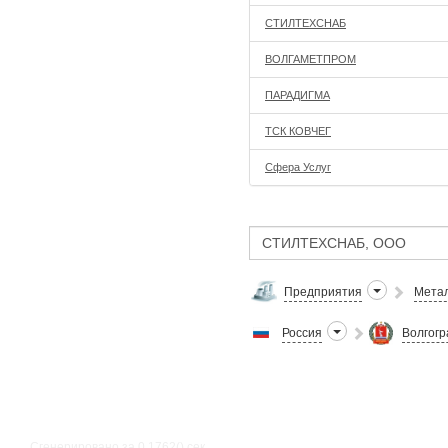
СТИЛТЕХСНАБ
ВОЛГАМЕТПРОМ
ПАРАДИГМА
ТСК КОВЧЕГ
Сфера Услуг
Предприятия
Метал
Россия
Волгогр
Сгенерировано за 0.1762() cек.