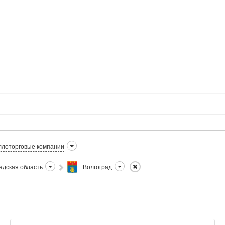
лоторговые компании
адская область
Волгоград