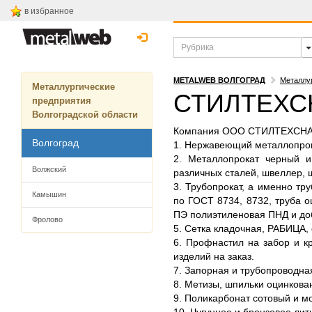
в избранное
METALWEB ВОЛГОГРАД
Металлу
Металлургические
СТИЛТЕХС
предприятия
Волгоградской области
Компания ООО СТИЛТЕХСНАБ з
Волгоград
1. Нержавеющий металлопрок
2. Металлопрокат черный и
Волжский
различных сталей, швеллер, 
3. Трубопрокат, а именно тр
Камышин
по ГОСТ 8734, 8732, труба о
ПЭ полиэтиленовая ПНД и до
Фролово
5. Сетка кладочная, РАБИЦА, 
6. Профнастил на забор и к
изделий на заказ.
7. Запорная и трубопроводная
8. Метизы, шпильки оцинкова
9. Поликарбонат сотовый и мо