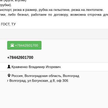
е (круги, втулки)
трубки).
анспорт, резка в размер, рубка на гильотине, резка на лентопиле.
узки, либо безнал, работаем по договору, возможна отсрочка д
 ГОСТ, ТУ
+78442601700
+78442601700
Кравченко Владимир Игоревич
Россия, Волгоградская область, Волгоград
г Волгоград, ул Богунская, д 8, оф 306