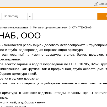
Доба
П
ргические предприятия
Металлоторговые компании
СТИЛТЕХСНАБ
НАБ, ООО
анимается реализацией делового металлопроката и трубопрокат
ат и труба, водопроводная нержавеющая арматура.
 оцинкованный, а именно арматура, уголок, балка, швеллер, п
шестигранник,
уба электосварная и водогазопроводная по ГОСТ 10705, 3262, тр
цинкованная, как круглая, так и профильная, труба асбестоцемент
борная арматура к ней.
сетка в рулоне дорожная.
ровлю, металлочерепица и доборные элементы к ним, изготовле
 арматура, в частности задвижки, отводы, фланцы , краны, вентиляц
нные.
нолитный, и доборка к нему.